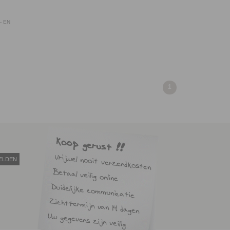
- EN
1
ELDEN