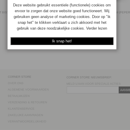
 BISTRO OLIJFHOUT 10 CM (PEPER- EN
PEUGEOT BISTRO ACRYL 10 CM (PEPER
ZOUTMOLEN)
ZOUTMOLEN)
4006950039523
4006950041724
Op voorraad
Op voorraad
€89.90
€
71.92
€49.90
€
39.92
BESTEL
BESTEL
CORNER STORE
CORNER STORE NIEUWSBRIEF:
OVER ONS
MELD U AAN VOOR SPECIALE ACTIES
ALGEMENE VOORWAARDEN
AANM
BETAALWIJZEN
VERZENDING & RETOUREN
KLANTENSERVICE
ZAKELIJKE AANVRAGEN
VERANTWOORDELIJKHEID