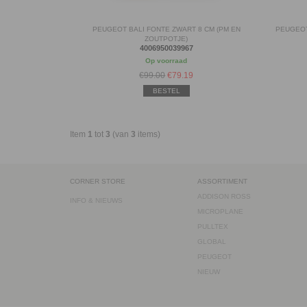
PEUGEOT BALI FONTE ZWART 8 CM (PM EN
PEUGEOT
ZOUTPOTJE)
4006950039967
Op voorraad
€99.00
€
79.19
BESTEL
Item
1
tot
3
(van
3
items)
CORNER STORE
ASSORTIMENT
ADDISON ROSS
INFO & NIEUWS
MICROPLANE
PULLTEX
GLOBAL
PEUGEOT
NIEUW