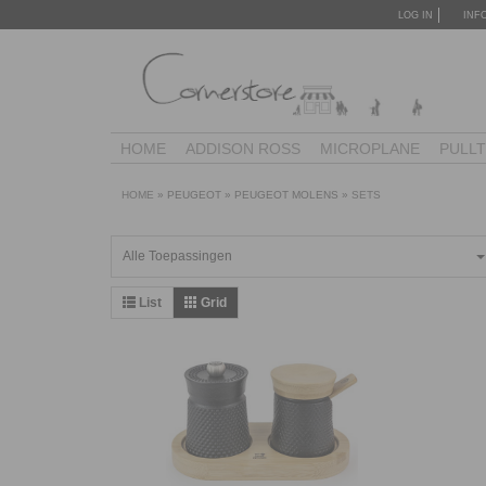
LOG IN
INF
HOME
ADDISON ROSS
MICROPLANE
PULL
HOME
»
PEUGEOT
»
PEUGEOT MOLENS
»
SETS
Alle Toepassingen
List
Grid