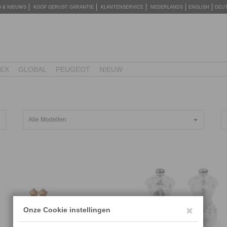
O & NIEUWS
KOOP GERUST GARANTIE
KLANTENSERVICE
NEDERLANDS
ENGLISH
DEU
TEX
GLOBAL
PEUGEOT
NIEUW
Alle Modellen