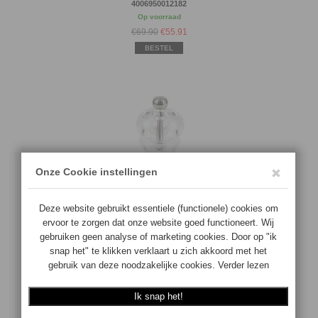
4006950012182
Op voorraad
€69.90
€
55.91
BESTEL
PEUGEOT NANCY 12CM (ZOUTMOLEN)
4006950014001
Op voorraad
€36.90
€
29.52
BESTEL