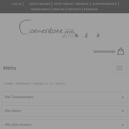
LOG IN
INFO & NIEUWS
KOOP GERUST GARANTIE
KLANTENSERVICE
NEDERLANDS
ENGLISH
DEUTSCH
FRANÇAIS
winkelmandje
Menu
Toggl
navig
HOME
»
PEUGEOT
»
MODEL N - S
»
NANCY
Alle Toepassingen
Alle Maten
Alle prijs niveaus