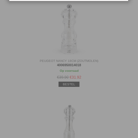
PEUGEOT NANCY 18CM (ZOUTMOLEN)
4006950014018
Op voorraad
€39.90
€
31.92
BESTEL