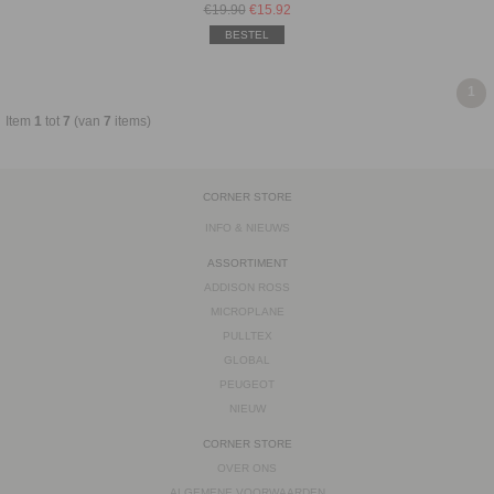
€19.90
€
15.92
BESTEL
1
Item
1
tot
7
(van
7
items)
CORNER STORE
INFO & NIEUWS
ASSORTIMENT
ADDISON ROSS
MICROPLANE
PULLTEX
GLOBAL
PEUGEOT
NIEUW
CORNER STORE
OVER ONS
ALGEMENE VOORWAARDEN