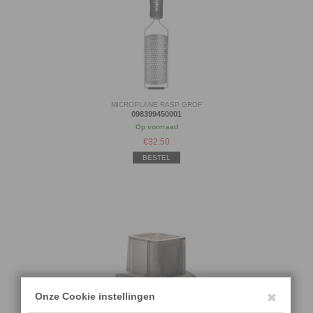
MICROPLANE RASP GROF
098399450001
Op voorraad
€
32.50
BESTEL