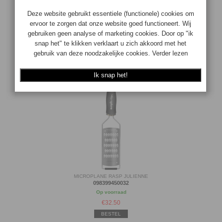
MICROPLANE RASP HOUDER
098399450575
Op voorraad
€
7.50
BESTEL
MICROPLANE RASP JULIENNE
098399450032
Op voorraad
€
32.50
BESTEL