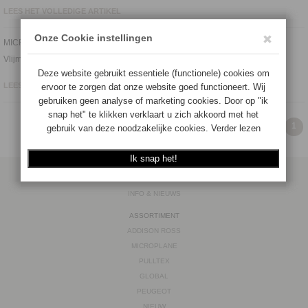
LEES HET VOLLEDIGE ARTIKEL
MICROPLANE RASPEN
Vlijmscherp en daardoor simpelweg de beste rasp!
LEES HET VOLLEDIGE ARTIKEL
1
CORNER STORE
INFO & NIEUWS
ASSORTIMENT
ADDISON ROSS
MICROPLANE
PULLTEX
GLOBAL
PEUGEOT
NIEUW