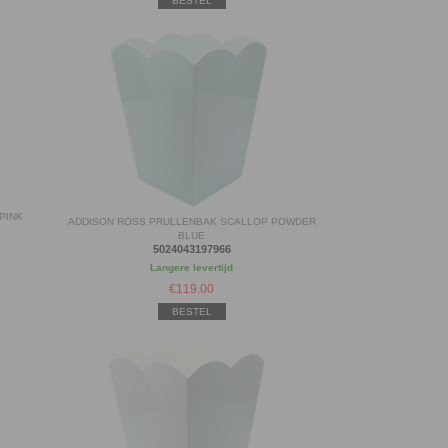
BESTEL
PINK
ADDISON ROSS PRULLENBAK SCALLOP POWDER
BLUE
5024043197966
Langere levertijd
€
119.00
BESTEL