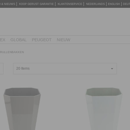
O & NIEUWS
KOOP GERUST GARANTIE
KLANTENSERVICE
NEDERLANDS
ENGLISH
DEU
TEX
GLOBAL
PEUGEOT
NIEUW
RULLENBAKKEN
20 Items