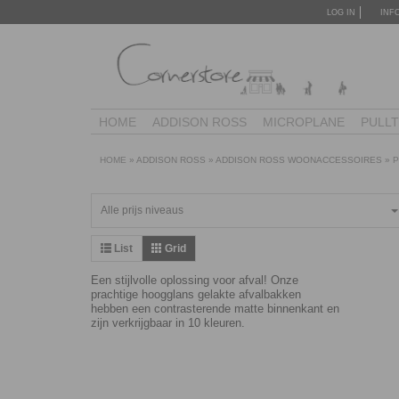
LOG IN
INF
HOME
ADDISON ROSS
MICROPLANE
PULL
HOME
»
ADDISON ROSS
»
ADDISON ROSS WOONACCESSOIRES
»
P
Alle prijs niveaus
List
Grid
Een stijlvolle oplossing voor afval! Onze
prachtige hoogglans gelakte afvalbakken
hebben een contrasterende matte binnenkant en
zijn verkrijgbaar in 10 kleuren.