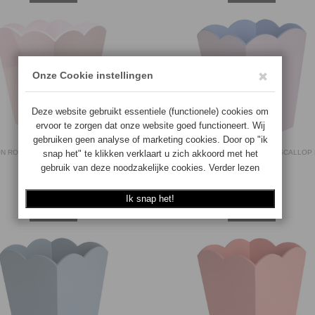
ON ROSS PRULLENBAK SCALLOP PALE
ADDISON ROSS PRULLENBAK SCALLOP 
PINK
BLUE
5024043197959
5024043195351
Langere levertijd
Langere levertijd
€
119.00
€
119.00
BESTEL
BESTEL