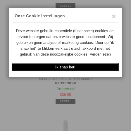
BESTEL
MICROPLANE RASP MEDIUM RIBBON
098399590028
Op voorraad
€
39.95
BESTEL