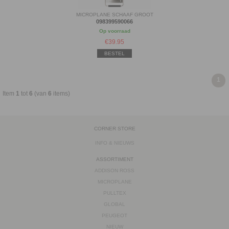
MICROPLANE SCHAAF GROOT
098399590066
Op voorraad
€
39.95
BESTEL
1
Item
1
tot
6
(van
6
items)
CORNER STORE
INFO & NIEUWS
ASSORTIMENT
ADDISON ROSS
MICROPLANE
PULLTEX
GLOBAL
PEUGEOT
NIEUW