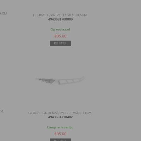
5 CM
GLOBAL GS87 VLEESMES 10,5CM.
4943691788009
Op voorraad
€
85.00
BESTEL
CM.
GLOBAL GS10 KAASMES LEMMET 14CM.
4943691710482
Langere levertijd
€
95.00