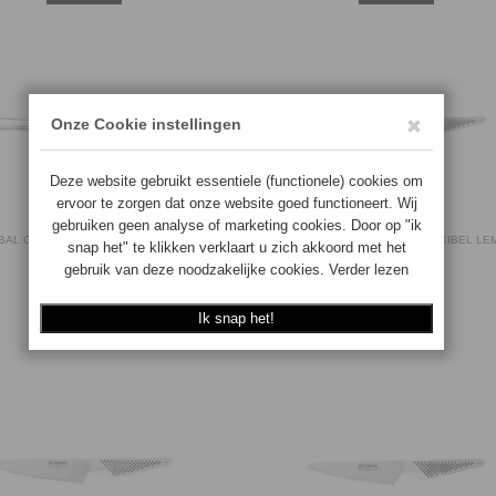
BAL GS107 SERVEERPINCET 20 CM
GLOBAL GS11 FILEERMES FLEXIBEL LE
4943691798114
15CM.
4943691711489
Op voorraad
Op voorraad
€
43.50
€
91.50
BESTEL
BESTEL