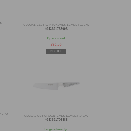
M.
GLOBAL GS35 SANTOKUMES LEMMET 13CM.
4943691735003
Op voorraad
€
91.50
BESTEL
12CM.
GLOBAL GS5 GROENTEMES LEMMET 14CM.
4943691705488
Langere levertijd