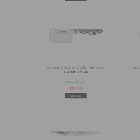
GLOBAL GS102 MINI CHOPPER 8 CM.
GLO
4943691798046
Op voorraad
€
99.00
BESTEL