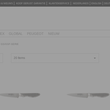
O & NIEUWS
KOOP GERUST GARANTIE
KLANTENSERVICE
NEDERLANDS
ENGLISH
DEU
TEX
GLOBAL
PEUGEOT
NIEUW
 GS/GSF-SERIE
20 Items