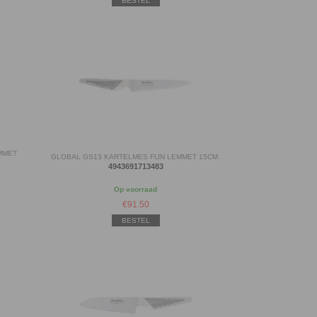
BESTEL
MMET
GLOBAL GS13 KARTELMES FIJN LEMMET 15CM.
4943691713483
Op voorraad
€
91.50
BESTEL