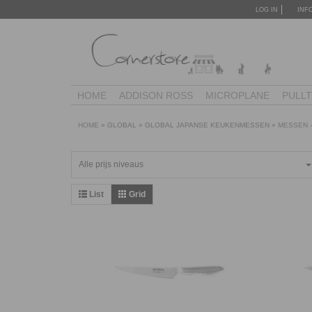
LOG IN
INF
HOME
ADDISON ROSS
MICROPLANE
PULL
HOME
»
GLOBAL
»
GLOBAL JAPANSE KEUKENMESSEN
»
MESSEN -
Alle prijs niveaus
List
Grid