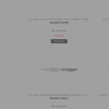
GLOBAL GS14 KARTELMES GROF LEMMET 15CM.
GLOB
4943691714480
Op voorraad
€
91.50
BESTEL
GLOBAL GS36 STEAK/OFFICEMES LEMMET 11CM.
GLOBAL 
4943691736017
Op voorraad