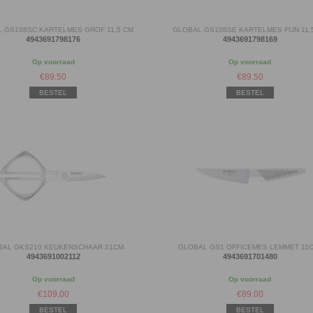
 GS108SC KARTELMES GROF 11,5 CM
GLOBAL GS108SE KARTELMES FIJN 11,
4943691798176
4943691798169
Op voorraad
Op voorraad
€
89.50
€
89.50
BESTEL
BESTEL
BAL GKS210 KEUKENSCHAAR 21CM
GLOBAL GS1 OFFICEMES LEMMET 11
4943691002112
4943691701480
Op voorraad
Op voorraad
€
109.00
€
89.00
BESTEL
BESTEL