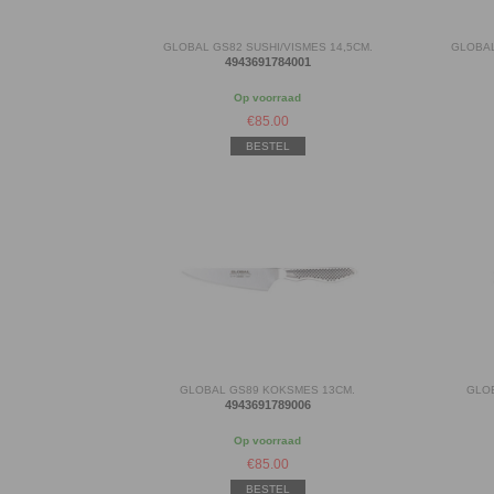
GLOBAL GS82 SUSHI/VISMES 14,5CM.
GLOBAL
4943691784001
Op voorraad
€
85.00
BESTEL
GLOBAL GS89 KOKSMES 13CM.
GLO
4943691789006
Op voorraad
€
85.00
BESTEL