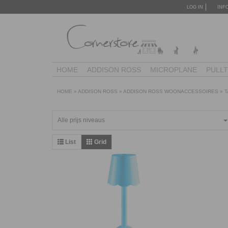
LOG IN
INF
HOME
ADDISON ROSS
MICROPLANE
PULL
HOME
»
ADDISON ROSS
»
ADDISON ROSS WOONACCESSOIRES
»
T
Alle prijs niveaus
List
Grid