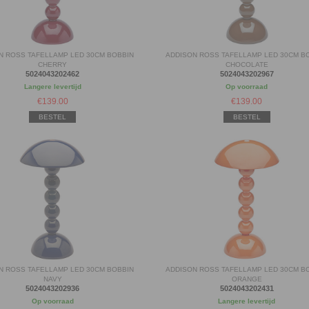
N ROSS TAFELLAMP LED 30CM BOBBIN
ADDISON ROSS TAFELLAMP LED 30CM B
CHERRY
CHOCOLATE
5024043202462
5024043202967
Langere levertijd
Op voorraad
€
139.00
€
139.00
BESTEL
BESTEL
N ROSS TAFELLAMP LED 30CM BOBBIN
ADDISON ROSS TAFELLAMP LED 30CM B
NAVY
ORANGE
5024043202936
5024043202431
Op voorraad
Langere levertijd