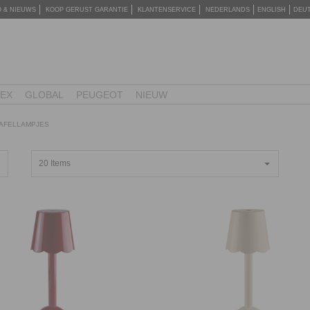
O & NIEUWS
KOOP GERUST GARANTIE
KLANTENSERVICE
NEDERLANDS
ENGLISH
DEU
TEX
GLOBAL
PEUGEOT
NIEUW
AFELLAMPJES
20 Items