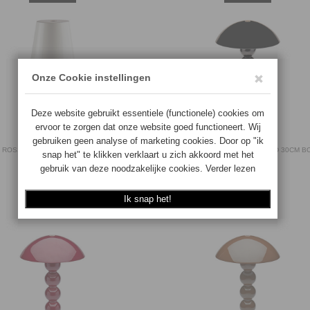
 ROSS TAFELLAMP LED 28CM SCALLOP
ADDISON ROSS TAFELLAMP LED 30CM B
WHITE
BLACK
5024043203377
5024043202394
Op voorraad
Langere levertijd
€
99.00
€
139.00
BESTEL
BESTEL